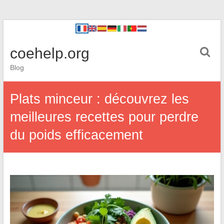
coehelp.org
Blog
Plats minceur : découvrez les
meilleures recettes pour perdre
du poids efficacement