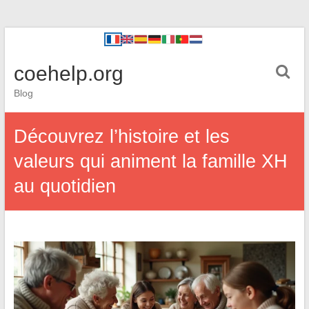
coehelp.org
Blog
Découvrez l’histoire et les
valeurs qui animent la famille XH
au quotidien