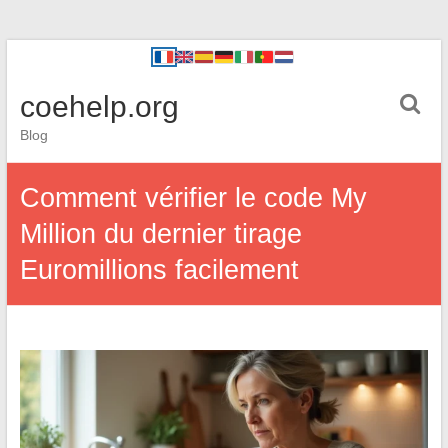
coehelp.org
Blog
Comment vérifier le code My
Million du dernier tirage
Euromillions facilement