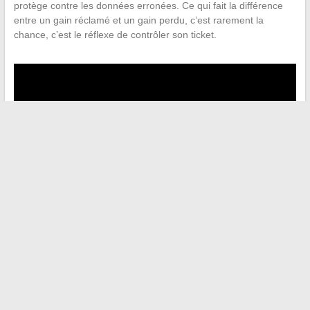
protège contre les données erronées. Ce qui fait la différence
entre un gain réclamé et un gain perdu, c’est rarement la
chance, c’est le réflexe de contrôler son ticket.
←
Découvrez l’histoire et les valeurs qui animent la famille
XH au quotidien