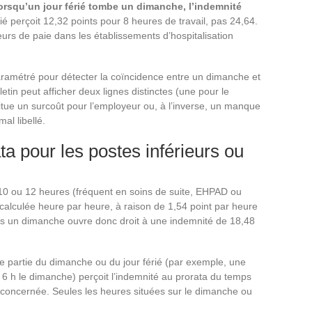
orsqu’un jour férié tombe un dimanche, l’indemnité
rié perçoit 12,32 points pour 8 heures de travail, pas 24,64.
urs de paie dans les établissements d’hospitalisation
 paramétré pour détecter la coïncidence entre un dimanche et
lletin peut afficher deux lignes distinctes (une pour le
titue un surcoût pour l’employeur ou, à l’inverse, un manque
mal libellé.
a pour les postes inférieurs ou
e 10 ou 12 heures (fréquent en soins de suite, EHPAD ou
 calculée heure par heure, à raison de 1,54 point par heure
es un dimanche ouvre donc droit à une indemnité de 18,48
ne partie du dimanche ou du jour férié (par exemple, une
à 6 h le dimanche) perçoit l’indemnité au prorata du temps
e concernée. Seules les heures situées sur le dimanche ou