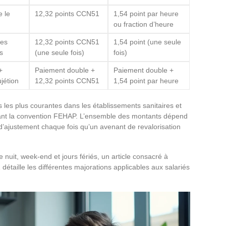
 le
12,32 points CCN51
1,54 point par heure
ou fraction d’heure
des
12,32 points CCN51
1,54 point (une seule
s
(une seule fois)
fois)
+
Paiement double +
Paiement double +
jétion
12,32 points CCN51
1,54 point par heure
s les plus courantes dans les établissements sanitaires et
quant la convention FEHAP. L’ensemble des montants dépend
e d’ajustement chaque fois qu’un avenant de revalorisation
e nuit, week-end et jours fériés, un article consacré à
1
détaille les différentes majorations applicables aux salariés