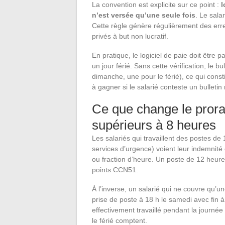
La convention est explicite sur ce point :
l
n’est versée qu’une seule fois
. Le sala
Cette règle génère régulièrement des erre
privés à but non lucratif.
En pratique, le logiciel de paie doit être
un jour férié. Sans cette vérification, le bu
dimanche, une pour le férié), ce qui cons
à gagner si le salarié conteste un bulletin 
Ce que change le prorat
supérieurs à 8 heures
Les salariés qui travaillent des postes d
services d’urgence) voient leur indemnité
ou fraction d’heure. Un poste de 12 heur
points CCN51.
À l’inverse, un salarié qui ne couvre qu’u
prise de poste à 18 h le samedi avec fin 
effectivement travaillé pendant la journé
le férié comptent.