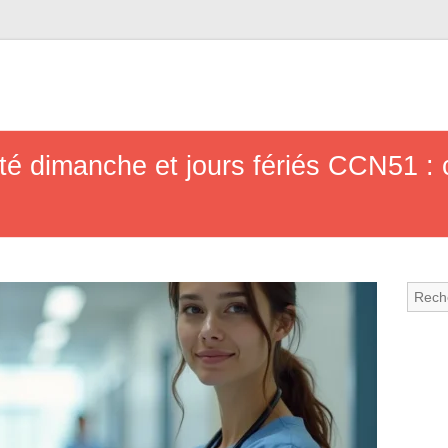
é dimanche et jours fériés CCN51 : c