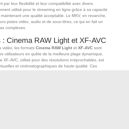
 par leur flexibilité et leur compatibilité avec divers
ement utilisé pour le streaming en ligne grâce à sa capacité
 maintenant une qualité acceptable. Le MKV, en revanche,
rs pistes vidéo, audio et de sous-titres, ce qui en fait un
dias complexes.
s : Cinema RAW Light et XF-AVC
a vidéo, les formats
Cinema RAW Light
et
XF-AVC
sont
s utilisateurs en quête de la meilleure plage dynamique,
Le XF-AVC, utilisé pour des résolutions irréprochables, est
visuelles et cinématographiques de haute qualité. Ces
 de la taille des fichiers, nécessitant des solutions de
AVI, MOV, et WebM
t diverses solutions adaptées à des besoins spécifiques.
 de lecteurs de médias, est apprécié pour sa robustesse.
é pour le QuickTime Player et les environnements Apple.
L5, est idéal pour le contenu vidéo en ligne.
nt la diversité des solutions disponibles pour répondre