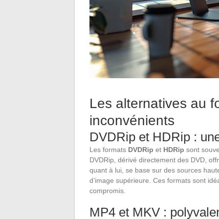
Les alternatives au 
inconvénients
DVDRip et HDRip : une
Les formats
DVDRip
et
HDRip
sont souven
DVDRip, dérivé directement des DVD, offre 
quant à lui, se base sur des sources haute
d’image supérieure. Ces formats sont idé
compromis.
MP4 et MKV : polyvalen