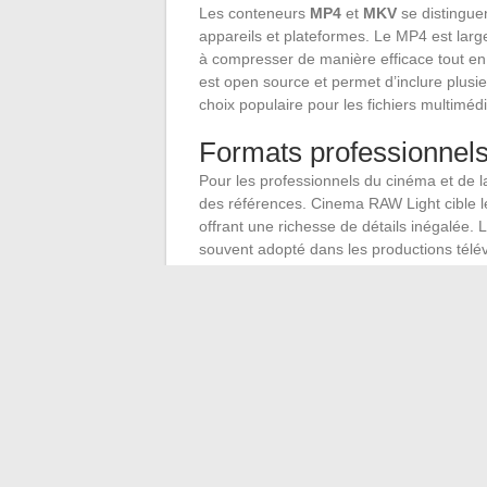
Les conteneurs
MP4
et
MKV
se distinguent
appareils et plateformes. Le MP4 est larg
à compresser de manière efficace tout en
est open source et permet d’inclure plusieu
choix populaire pour les fichiers multimé
Formats professionnel
Pour les professionnels du cinéma et de l
des références. Cinema RAW Light cible le
offrant une richesse de détails inégalée. 
souvent adopté dans les productions télé
formats privilégient la qualité au détriment
stockage conséquentes.
Autres alternatives : 
Les conteneurs
AVI
,
MOV
et
WebM
offren
L’AVI, compatible avec une grande variété
Le MOV, développé par Apple, est optimis
Le WebM, libre de droits et destiné à HTM
Ces alternatives au format HDTS démontre